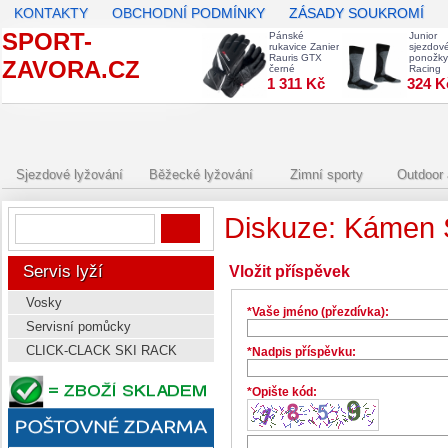
KONTAKTY
OBCHODNÍ PODMÍNKY
ZÁSADY SOUKROMÍ
SPORT-
Pánské
Junior
rukavice Zanier
sjezdov
Rauris GTX
ponožky
ZAVORA.CZ
černé
Racing
1 311 Kč
324 K
Sjezdové lyžování
Běžecké lyžování
Zimní sporty
Outdoor 
Diskuze: Kámen S
Servis lyží
Vložit příspěvek
Vosky
*Vaše jméno (přezdívka):
Servisní pomůcky
CLICK-CLACK SKI RACK
*Nadpis příspěvku:
*Opište kód: