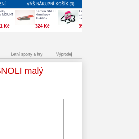
ENÍ
VÁŠ NÁKUPNÍ KOŠÍK (0)
eky
Kámen SNOLI
Ledové drápy
Hůlky Mast
ga MOUNT
křemíkový
zadní Snoli
Sport modr
404/NG
1203
11 Kč
324 Kč
398 Kč
384 Kč
Letní sporty a hry
Výprodej
 SNOLI malý