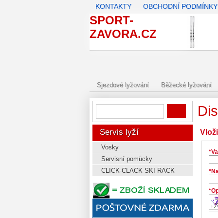
KONTAKTY
OBCHODNÍ PODMÍNKY
SPORT-
ZAVORA.CZ
Sjezdové lyžování
Běžecké lyžování
Dis
Servis lyží
Vlož
Vosky
*Va
Servisní pomůcky
CLICK-CLACK SKI RACK
*Na
*Op