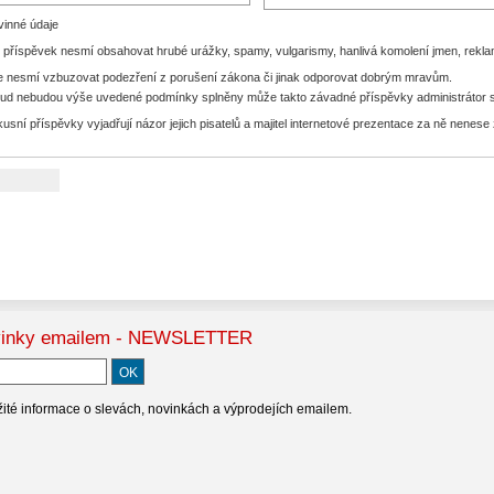
vinné údaje
 příspěvek nesmí obsahovat hrubé urážky, spamy, vulgarismy, hanlivá komolení jmen, rekl
e nesmí vzbuzovat podezření z porušení zákona či jinak odporovat dobrým mravům.
ud nebudou výše uvedené podmínky splněny může takto závadné příspěvky administrátor 
kusní příspěvky vyjadřují názor jejich pisatelů a majitel internetové prezentace za ně nenes
inky emailem - NEWSLETTER
ité informace o slevách, novinkách a výprodejích emailem.