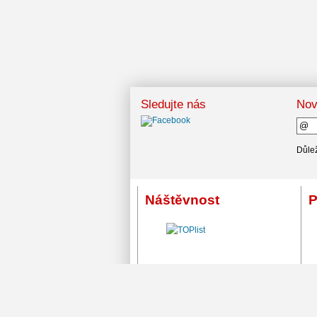
Sledujte nás
Nov
Důlež
Náštěvnost
P