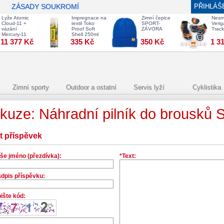
ZÁSADY SOUKROMÍ
PŘIHLÁŠ
Lyže Atomic
Impregnace na
Zimní čepice
Nesm
Cloud-11 +
textil Toko
SPORT-
Veri
vázání
Proof Soft
ZÁVORA
Track
Mercury-11
Shell 250ml
11 377 Kč
335 Kč
350 Kč
1 3
Zimní sporty
Outdoor a ostatní
Servis lyží
Cyklistika
kuze: Náhradní pilník do brousků
it příspěvek
še jméno (přezdívka):
*Text:
dpis příspěvku:
ište kód: