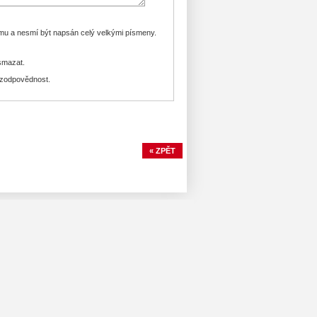
amu a nesmí být napsán celý velkými písmeny.
smazat.
e zodpovědnost.
« ZPĚT