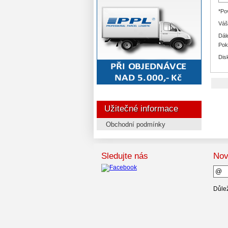
*Po
Váš
Dál
Pok
Dis
Užitečné informace
Obchodní podmínky
Sledujte nás
Nov
Důlež