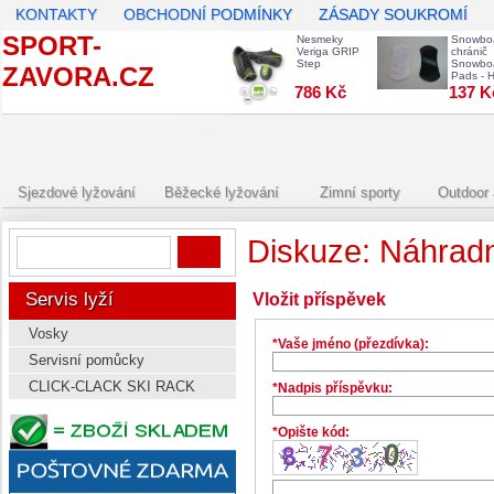
KONTAKTY
OBCHODNÍ PODMÍNKY
ZÁSADY SOUKROMÍ
SPORT-
Nesmeky
Snowbo
Veriga GRIP
chránič
Step
Snowbo
ZAVORA.CZ
Pads - H
786 Kč
137 K
Sjezdové lyžování
Běžecké lyžování
Zimní sporty
Outdoor 
Diskuze: Náhradn
Servis lyží
Vložit příspěvek
Vosky
*Vaše jméno (přezdívka):
Servisní pomůcky
CLICK-CLACK SKI RACK
*Nadpis příspěvku:
*Opište kód: