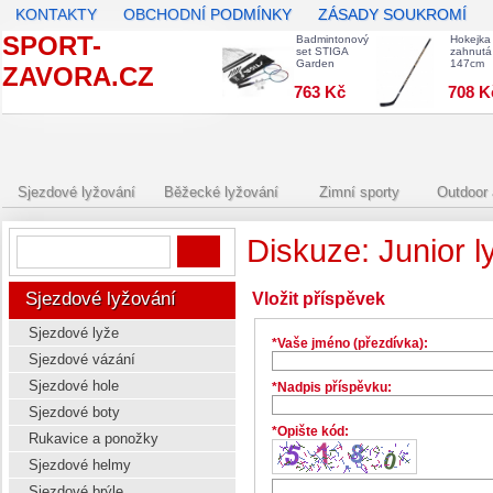
KONTAKTY
OBCHODNÍ PODMÍNKY
ZÁSADY SOUKROMÍ
SPORT-
Badmintonový
Hokejka
set STIGA
zahnutá
Garden
147cm
ZAVORA.CZ
763 Kč
708 K
Sjezdové lyžování
Běžecké lyžování
Zimní sporty
Outdoor 
Diskuze: Junior l
Sjezdové lyžování
Vložit příspěvek
Sjezdové lyže
*Vaše jméno (přezdívka):
Sjezdové vázání
Sjezdové hole
*Nadpis příspěvku:
Sjezdové boty
*Opište kód:
Rukavice a ponožky
Sjezdové helmy
Sjezdové brýle