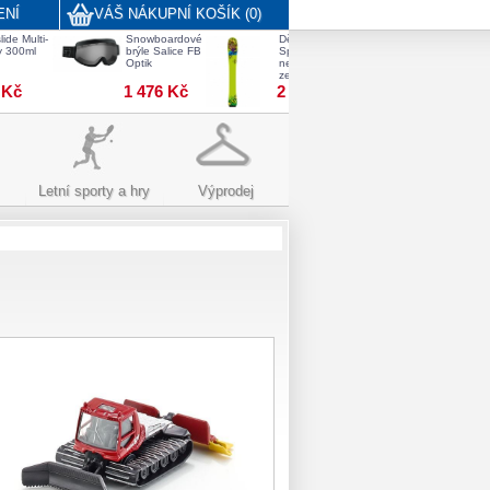
ENÍ
VÁŠ NÁKUPNÍ KOŠÍK (0)
lide Multi-
Snowboardové
Dětské lyže
Univerzální
y 300ml
brýle Salice FB
Spongy
čistič CRC
Optik
neonově-
zelené
 Kč
1 476 Kč
2 246 Kč
214 Kč
Letní sporty a hry
Výprodej