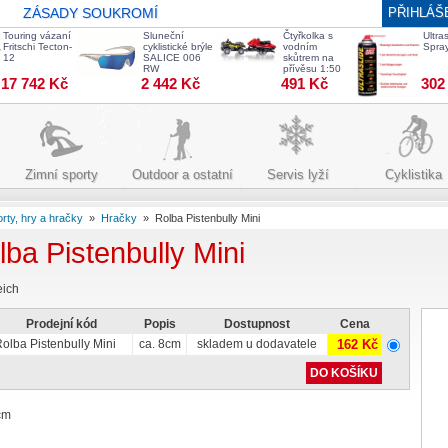
ZÁSADY SOUKROMÍ
PŘIHLÁŠ
Touring vázaní
Sluneční
Čtyřkolka s
Ultras
Fritschi Tecton-
cyklistické brýle
vodním
Spra
12
SALICE 006
skůtrem na
RW
přívěsu 1:50
17 742 Kč
2 442 Kč
491 Kč
302
Zimní sporty
Outdoor a ostatní
Servis lyží
Cyklistika
orty, hry a hračky
»
Hračky
»
Rolba Pistenbully Mini
lba Pistenbully Mini
eich
Prodejní kód
Popis
Dostupnost
Cena
olba Pistenbully Mini
ca. 8cm
skladem u dodavatele
162 Kč
cm