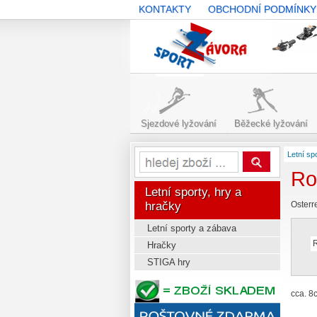
KONTAKTY
OBCHODNÍ PODMÍNKY
SPORT-
ZAVORA.CZ
Sjezdové lyžování
Běžecké lyžování
Letní sp
Ro
Letní sporty, hry a
hračky
Osterr
Letní sporty a zábava
R
Hračky
STIGA hry
cca. 8