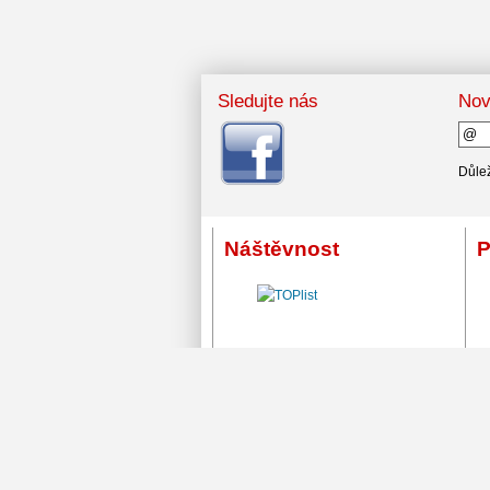
Sledujte nás
Nov
Důlež
Náštěvnost
P