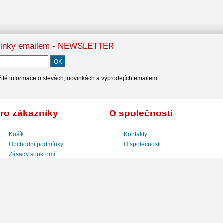
inky emailem - NEWSLETTER
ité informace o slevách, novinkách a výprodejích emailem.
ro zákazníky
O společnosti
Košík
Kontakty
Obchodní podmínky
O společnosti
Zásady soukromí
Registrace
Odhlášení odběru novinek
Kontakty
VŠECHNA PRÁVA VYHRAZENA © 2017 SPORT-ZAVORA.CZ