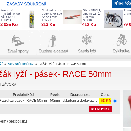
ZÁSADY SOUKROMÍ
PŘIHLÁŠ
Mosazné
Desinfekce na
Pilník SNOLI,
Retro
hmoždínky do
obuv Toko Eco
chromovaný,
Craf
lyží SNOLI -
Shoe Fresh
200 mm,
1302/S
125 ml
No.302
2 025 Kč
313 Kč
412 Kč
79 
Zimní sporty
Outdoor a ostatní
Servis lyží
Cyklistika
ží
»
Servisní pomůcky
»
Držák lyží - pásek- RACE 50mm
žák lyží - pásek- RACE 50mm
T ZÁVORA
Prodejní kód
Popis
Dostupnost
Cena
Držák lyží pásek- RACE 50mm
50mm
skladem u dodavatele
56 Kč
skem / bez potisku