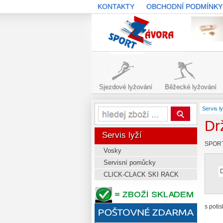
KONTAKTY
OBCHODNÍ PODMÍNKY
SPORT-
ZAVORA.CZ
Sjezdové lyžování
Běžecké lyžování
Servis ly
Dr
Servis lyží
SPOR
Vosky
Servisní pomůcky
CLICK-CLACK SKI RACK
s poti