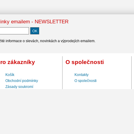
inky emailem - NEWSLETTER
ité informace o slevách, novinkách a výprodejích emailem.
ro zákazníky
O společnosti
Košík
Kontakty
Obchodní podmínky
O společnosti
Zásady soukromí
Registrace
Odhlášení odběru novinek
Kontakty
VŠECHNA PRÁVA VYHRAZENA © 2017 SPORT-ZAVORA.CZ