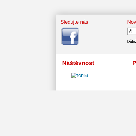
Sledujte nás
Nov
Důlež
Náštěvnost
P