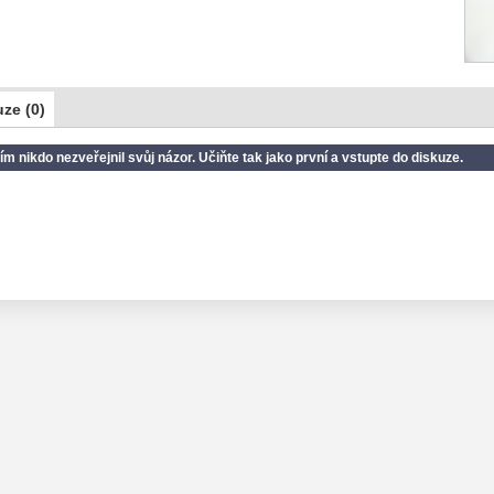
ze (0)
ím nikdo nezveřejnil svůj názor. Učiňte tak jako první a vstupte do diskuze.