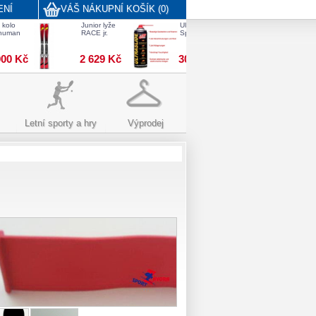
ENÍ
VÁŠ NÁKUPNÍ KOŠÍK (0)
 kolo
Junior lyže
Ultraslide Multi-
Špunty
thuman
RACE jr.
Spray 300ml
půlkulaté
barevné
000 Kč
2 629 Kč
302 Kč
26 Kč
Letní sporty a hry
Výprodej