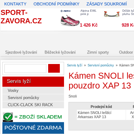
KONTAKTY
OBCHODNÍ PODMÍNKY
ZÁSADY SOUKROMÍ
SPORT-
Alpina EWL
Držák ly
pink jr.
pluhu S
ZAVORA.CZ
1 426 Kč
928 K
Sjezdové lyžování
Běžecké lyžování
Zimní sporty
Outdoor 
Servis lyží
»
Servisní pomůcky
»
Kámen SNO
Kámen SNOLI lešt
Servis lyží
pouzdro XAP 13
Vosky
Snoli
Servisní pomůcky
CLICK-CLACK SKI RACK
Prodejní kód
Kámen SNOLI leštící
Ar
Arkansas XAP 13
X