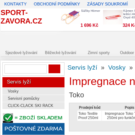
KONTAKTY
OBCHODNÍ PODMÍNKY
ZÁSADY SOUKROMÍ
SPORT-
Sáňky Hörner
Kámen 
leštící A
Oxyd 4
ZAVORA.CZ
1 696 Kč
324 K
Sjezdové lyžování
Běžecké lyžování
Zimní sporty
Outdoor 
Servis lyží
»
Vosky
Impregnace na
Servis lyží
Vosky
Toko
Servisní pomůcky
CLICK-CLACK SKI RACK
Prodejní kód
Popis
Toko Textile
Impregnace Toko T
Proof 250ml
250ml pro funkčn