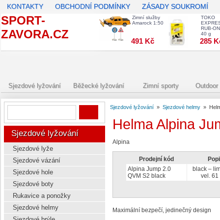
KONTAKTY
OBCHODNÍ PODMÍNKY
ZÁSADY SOUKROMÍ
SPORT-
Zimní služby
TOKO
Amarock 1:50
EXPRE
RUB-ON
ZAVORA.CZ
40 g
491 Kč
285 K
Sjezdové lyžování
Běžecké lyžování
Zimní sporty
Outdoor 
Sjezdové lyžování
»
Sjezdové helmy
»
Hel
Helma Alpina J
Sjezdové lyžování
Alpina
Sjezdové lyže
Prodejní kód
Pop
Sjezdové vázání
Alpina Jump 2.0
black – li
Sjezdové hole
QVM S2 black
vel. 61
Sjezdové boty
Rukavice a ponožky
Sjezdové helmy
Maximální bezpečí, jedinečný design
Sjezdové brýle